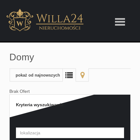
O
Domy
nas
pokaż od najnowszych
Oferty
Brak Ofert
Kryteria wyszukiwania
Mieszk
Domy