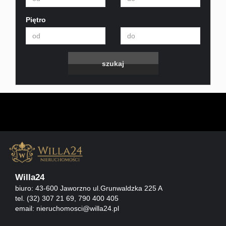
Home
Piętro
Staging
Zgłosze
Zgłoś
poszuk
Willa24
Zgłoś
biuro: 43-600 Jaworzno ul.Grunwaldzka 225 A
tel. (32) 307 21 69, 790 400 405
email:
nieruchomosci@willa24.pl
nieruc