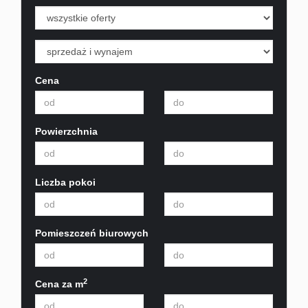
Działki
Lokale
Cena
Hale
Powierzchnia
Obiekt
Liczba pokoi
Aranżac
Pomieszczeń biurowych
wnętrz
2
Cena za m